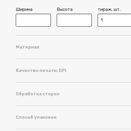
Ширина
Высота
тираж, шт.
Материал
Качество печати, DPI
Обработка сторон
Способ упаковки