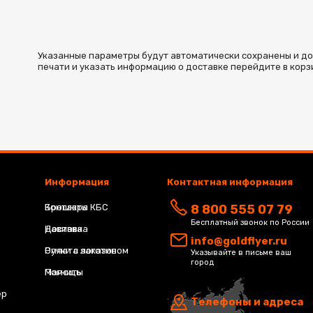
Указанные параметры будут автоматически сохранены и доба
печати и указать информацию о доставке перейдите в корз
Информация
Контактная информация
Брошюра КБС
Контакты
8 800 555 07 79
Бесплатный звонок по России
Навивка
Доставка
info@goldflyer.ru
Ручки с логотипом
Оплата заказов
Указывайте в письме ваш
город
Магниты
Помощь
ер
Телефоны и адреса