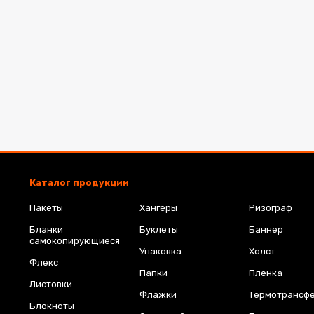
Каталог продукции
Пакеты
Хангеры
Ризограф
Бланки
Буклеты
Баннер
самокопирующиеся
Упаковка
Холст
Флекс
Папки
Пленка
Листовки
Флажки
Термотрансф
Блокноты