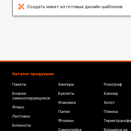
Создать макет из готовых дизайн-шаблонов
Каталог продукции
Пакеты
Хангеры
Ризограф
Бланки
Буклеты
Баннер
самокопирующиеся
Упаковка
Холст
Флекс
Папки
Пленка
Листовки
Флажки
Термотрансф
Блокноты
Самоклейка
Брошюра на