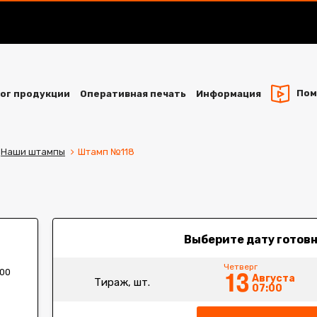
Пом
ог продукции
Оперативная печать
Информация
Наши штампы
Штамп №118
Выберите дату готов
Четверг
13
:00
Августа
Тираж, шт.
07:00