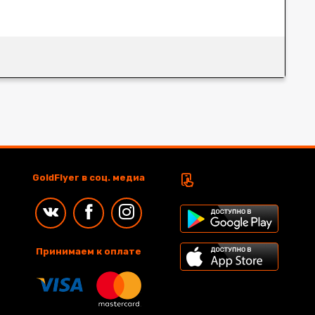
GoldFlyer в соц. медиа
Принимаем к оплате