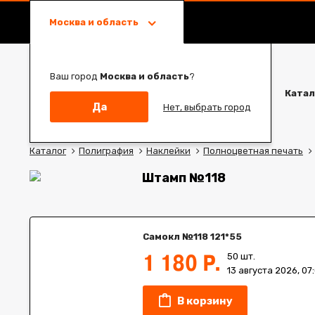
Москва и область
Ваш город
Москва и область
?
Катал
Да
Нет, выбрать город
Каталог
Полиграфия
Наклейки
Полноцветная печать
Штамп №118
Самокл №118 121*55
1 180 Р.
50 шт.
13 августа 2026, 07
В корзину